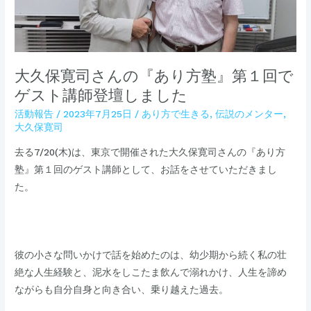
『あ
り
方
塾』
大久保寛司さんの『あり方塾』第１回で
第
ゲスト講師登壇しました
１
活動報告
/
2023年7月25日
/
あり方で生きる
,
伝説のメンター
,
回
大久保寛司
で
ゲ
去る7/20(木)は、東京で開催された大久保寛司さんの『あり方
ス
塾』第１回のゲスト講師として、お話をさせていただきまし
ト
た。
講
師
登
​彼の小さな問いかけで話を始めたのは、幼少期から続く私の壮
壇
絶な人生経験と、泥水をしこたま飲んで溺れかけ、人生を諦め
し
ながらも自分自身と向き合い、乗り越えた過去。
ま
し