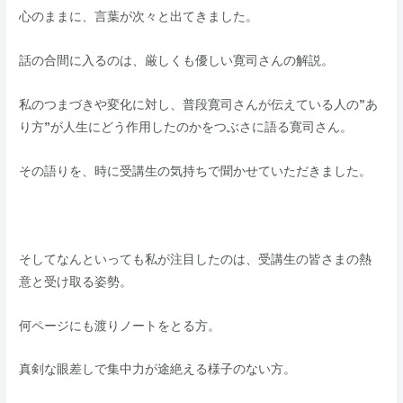
​​心のままに、言葉が次々と出てきました。
た
​​話の合間に入るのは、厳しくも優しい寛司さんの解説。
​私のつまづきや変化に対し、普段寛司さんが伝えている人の”あ
り方”が人生にどう作用したのかをつぶさに語る寛司さん。
​その語りを、時に受講生の気持ちで聞かせていただきました。
​そしてなんといっても私が注目したのは、受講生の皆さまの熱
意と受け取る姿勢。
​​何ページにも渡りノートをとる方。
真剣な眼差しで集中力が途絶える様子のない方。