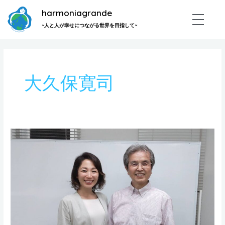
内
harmoniagrande
容
~人と人が幸せにつながる世界を目指して~
を
ス
キ
ッ
大久保寛司
プ
大
久
保
寛
司
さ
ん
の