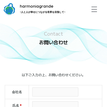
内
harmoniagrande
容
~人と人が幸せにつながる世界を目指して~
を
ス
キ
Contact
ッ
プ
お問い合わせ
以下ご入力の上、お問い合わせください。
会社名
氏名
*