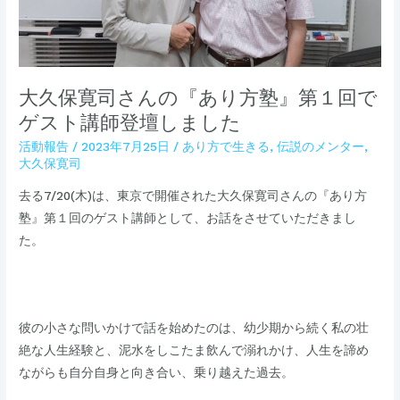
『あ
り
方
塾』
大久保寛司さんの『あり方塾』第１回で
第
ゲスト講師登壇しました
１
活動報告
/
2023年7月25日
/
あり方で生きる
,
伝説のメンター
,
回
大久保寛司
で
ゲ
去る7/20(木)は、東京で開催された大久保寛司さんの『あり方
ス
塾』第１回のゲスト講師として、お話をさせていただきまし
ト
た。
講
師
登
​彼の小さな問いかけで話を始めたのは、幼少期から続く私の壮
壇
絶な人生経験と、泥水をしこたま飲んで溺れかけ、人生を諦め
し
ながらも自分自身と向き合い、乗り越えた過去。
ま
し