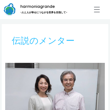
内
harmoniagrande
容
~人と人が幸せにつながる世界を目指して~
を
ス
キ
ッ
伝説のメンター
プ
大
久
保
寛
司
さ
ん
の