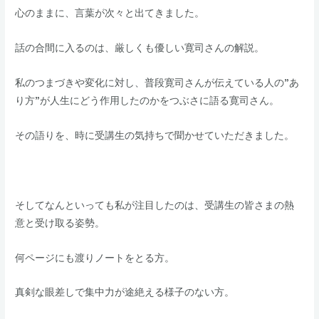
​​心のままに、言葉が次々と出てきました。
た
​​話の合間に入るのは、厳しくも優しい寛司さんの解説。
​私のつまづきや変化に対し、普段寛司さんが伝えている人の”あ
り方”が人生にどう作用したのかをつぶさに語る寛司さん。
​その語りを、時に受講生の気持ちで聞かせていただきました。
​そしてなんといっても私が注目したのは、受講生の皆さまの熱
意と受け取る姿勢。
​​何ページにも渡りノートをとる方。
真剣な眼差しで集中力が途絶える様子のない方。