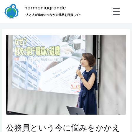
内
harmoniagrande
容
~人と人が幸せにつながる世界を目指して~
を
ス
Post
キ
navigation
ッ
プ
公務員という今に悩みをかかえ