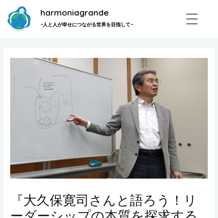
内
harmoniagrande
容
~人と人が幸せにつながる世界を目指して~
を
ス
Post
キ
navigation
ッ
プ
『大久保寛司さんと語ろう！リ
ーダーシップの本質を探求する