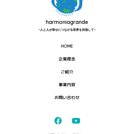
harmoniagrande
~人と人が幸せにつながる世界を目指して~
HOME
企業理念
ご紹介
事業内容
お問い合わせ
F
Y
a
o
c
u